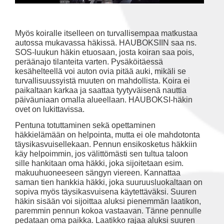
Myös koiralle itselleen on turvallisempaa matkustaa
autossa mukavassa häkissä. HAUBOKSIIN saa ns.
SOS-luukun häkin etuosaan, josta koiran saa pois,
peräänajo tilanteita varten. Pysäköitäessä
kesähelteellä voi auton ovia pitää auki, mikäli se
turvallisuussyistä muuten on mahdollista. Koira ei
paikaltaan karkaa ja saattaa tyytyväisenä nauttia
päiväuniaan omalla alueellaan. HAUBOKSI-häkin
ovet on lukittavissa.
Pentuna totuttaminen sekä opettaminen
häkkielämään on helpointa, mutta ei ole mahdotonta
täysikasvuisellekaan. Pennun ensikosketus häkkiin
käy helpoimmin, jos välittömästi sen tultua taloon
sille hankitaan oma häkki, joka sijoitetaan esim.
makuuhuoneeseen sängyn viereen. Kannattaa
saman tien hankkia häkki, joka suuruusluokaltaan on
sopiva myös täysikasvuisena käytettäväksi. Suuren
häkin sisään voi sijoittaa aluksi pienemmän laatikon,
paremmin pennun kokoa vastaavan. Tänne pennulle
pedataan oma paikka. Laatikko rajaa aluksi suuren