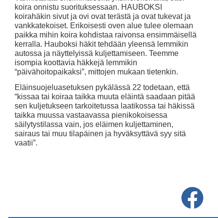
koira onnistu suorituksessaan. HAUBOKSI
koirahäkin sivut ja ovi ovat terästä ja ovat tukevat ja
vankkatekoiset. Erikoisesti oven alue tulee olemaan
paikka mihin koira kohdistaa raivonsa ensimmäisellä
kerralla. Hauboksi häkit tehdään yleensä lemmikin
autossa ja näyttelyissä kuljettamiseen. Teemme
isompia koottavia häkkejä lemmikin
“päivähoitopaikaksi”, mittojen mukaan tietenkin.
Eläinsuojeluasetuksen pykälässä 22 todetaan, että
“kissaa tai koiraa taikka muuta eläintä saadaan pitää
sen kuljetukseen tarkoitetussa laatikossa tai häkissä
taikka muussa vastaavassa pienikokoisessa
säilytystilassa vain, jos eläimen kuljettaminen,
sairaus tai muu tilapäinen ja hyväksyttävä syy sitä
vaatii”.