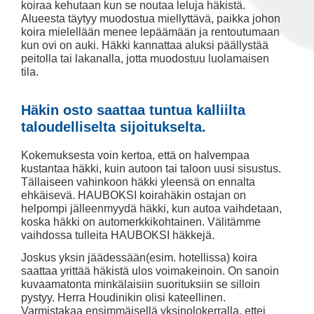
koiraa kehutaan kun se noutaa leluja häkistä.
Alueesta täytyy muodostua miellyttävä, paikka johon
koira mielellään menee lepäämään ja rentoutumaan
kun ovi on auki. Häkki kannattaa aluksi päällystää
peitolla tai lakanalla, jotta muodostuu luolamaisen
tila.
Häkin osto saattaa tuntua kalliilta
taloudelliselta sijoitukselta.
Kokemuksesta voin kertoa, että on halvempaa
kustantaa häkki, kuin autoon tai taloon uusi sisustus.
Tällaiseen vahinkoon häkki yleensä on ennalta
ehkäisevä. HAUBOKSI koirahäkin ostajan on
helpompi jälleenmyydä häkki, kun autoa vaihdetaan,
koska häkki on automerkkikohtainen. Välitämme
vaihdossa tulleita HAUBOKSI häkkejä.
Joskus yksin jäädessään(esim. hotellissa) koira
saattaa yrittää häkistä ulos voimakeinoin. On sanoin
kuvaamatonta minkälaisiin suorituksiin se silloin
pystyy. Herra Houdinikin olisi kateellinen.
Varmistakaa ensimmäisellä yksinolokerralla, ettei