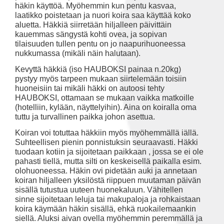
häkin käyttöä. Myöhemmin kun pentu kasvaa,
laatikko poistetaan ja nuori koira saa käyttää koko
aluetta. Häkkiä siirretään hiljalleen päivittäin
kauemmas sängystä kohti ovea, ja sopivan
tilaisuuden tullen pentu on jo naapurihuoneessa
nukkumassa (mikäli näin halutaan).
Kevyttä häkkiä (iso HAUBOKSI painaa n.20kg)
pystyy myös tarpeen mukaan siirtelemään toisiin
huoneisiin tai mikäli häkki on autoosi tehty
HAUBOKSI, ottamaan se mukaan vaikka matkoille
(hotelliin, kylään, näyttelyihin). Aina on koiralla oma
tuttu ja turvallinen paikka johon asettua.
Koiran voi totuttaa häkkiin myös myöhemmällä iällä.
Suhteellisen pienin ponnistuksin seuraavasti. Häkki
tuodaan kotiin ja sijoitetaan paikkaan , jossa se ei ole
pahasti tiellä, mutta silti on keskeisellä paikalla esim.
olohuoneessa. Häkin ovi pidetään auki ja annetaan
koiran hiljalleen yksilöstä riippuen muutaman päivän
sisällä tutustua uuteen huonekaluun. Vähitellen
sinne sijoitetaan leluja tai makupaloja ja rohkaistaan
koira käymään häkin sisällä, ehkä ruokailemaankin
siellä. Aluksi aivan ovella myöhemmin peremmällä ja