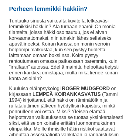
Perheen lemmikki häkkiin?
Tuntuuko sinusta vaikealta kuvitella telkeäväsi
lemmikkisi häkkiin? Älä turhaan epäröi! On monia
tilanteita, joissa häkki osoittautuu, jos ei aivan
korvaamattomaksi, niin ainakin lähes sellaiseksi
apuvälineeksi. Koiran kanssa on monin verroin
helpompi matkustaa, kun sen pystyy huoletta
laittamaan omaan boksiinsa. Koira pystyy
rentoutumaan omassa paikassaan paremmin, kuin
“irrallaan” autossa. Edellä mainittu helpottaa tietysti
ennen kaikkea omistajaa, mutta mikä lienee koiran
kanta asioihin?
Kuuluisa eläinpsykologi
ROGER MUDGFORD
on
kirjassaan
LEMPEÄ KOIRANKASVATUS
(Tammi
1994) kirjoittanut, että häkki on räminätölkin ja
rullataluttimen jälkeen hyödyllisin kapistus, minkä
pennulleen voi ostaa. Miksi? Yleisen elämää
helpottavan vaikutuksensa se tuottaa yksinkertaisesti
siksi, että se on koiralle erittäin luonnonmukainen
olinpaikka. Meille ihmisille häkin ristikot saattavat
aiheuttaa assosiaatioita vankilaan ja rangaistuksiin.