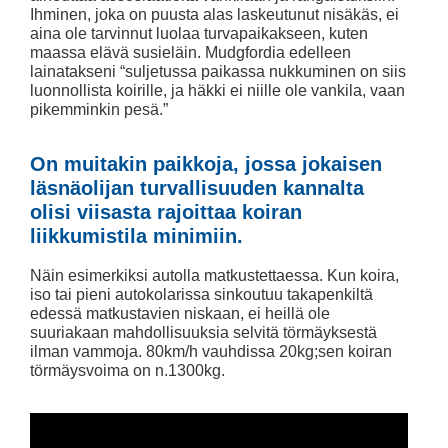
Ihminen, joka on puusta alas laskeutunut nisäkäs, ei
aina ole tarvinnut luolaa turvapaikakseen, kuten
maassa elävä susieläin. Mudgfordia edelleen
lainatakseni “suljetussa paikassa nukkuminen on siis
luonnollista koirille, ja häkki ei niille ole vankila, vaan
pikemminkin pesä.”
On muitakin paikkoja, jossa jokaisen
läsnäolijan turvallisuuden kannalta
olisi viisasta rajoittaa koiran
liikkumistila minimiin.
Näin esimerkiksi autolla matkustettaessa. Kun koira,
iso tai pieni autokolarissa sinkoutuu takapenkiltä
edessä matkustavien niskaan, ei heillä ole
suuriakaan mahdollisuuksia selvitä törmäyksestä
ilman vammoja. 80km/h vauhdissa 20kg;sen koiran
törmäysvoima on n.1300kg.